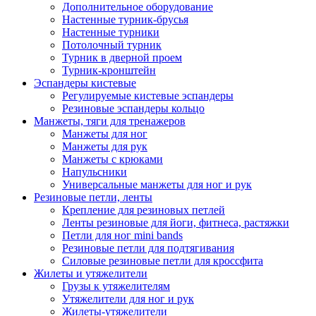
Дополнительное оборудование
Настенные турник-брусья
Настенные турники
Потолочный турник
Турник в дверной проем
Турник-кронштейн
Эспандеры кистевые
Регулируемые кистевые эспандеры
Резиновые эспандеры кольцо
Манжеты, тяги для тренажеров
Манжеты для ног
Манжеты для рук
Манжеты с крюками
Напульсники
Универсальные манжеты для ног и рук
Резиновые петли, ленты
Крепление для резиновых петлей
Ленты резиновые для йоги, фитнеса, растяжки
Петли для ног mini bands
Резиновые петли для подтягивания
Силовые резиновые петли для кроссфита
Жилеты и утяжелители
Грузы к утяжелителям
Утяжелители для ног и рук
Жилеты-утяжелители