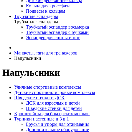
Детские деревянные кольца
Кольца для кроссфита
Подвесы к кольцам
Трубчатые эспандеры
Трубчатые эспандеры
Трубчатый эспандер восьмерка
Трубчатый эспандер с ручками
Эспандер для спины и ног
Манжеты, тяги для тренажеров
Напульсники
Напульсники
Уличные спортивные комплексы
Детские спортивно-игровые комплексы
Шведские стенки и ДСК
ДСК для взрослых и детей
Шведские стенки для детей
Кронштейны для боксерских мешков
Турники настенные и 3 в 1
Брусья и упоры для отжимания
Дополнительное оборудование