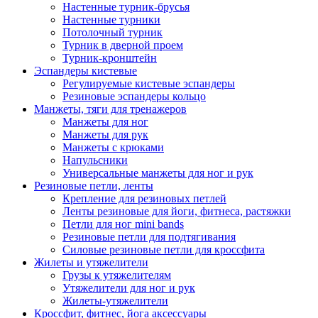
Настенные турник-брусья
Настенные турники
Потолочный турник
Турник в дверной проем
Турник-кронштейн
Эспандеры кистевые
Регулируемые кистевые эспандеры
Резиновые эспандеры кольцо
Манжеты, тяги для тренажеров
Манжеты для ног
Манжеты для рук
Манжеты с крюками
Напульсники
Универсальные манжеты для ног и рук
Резиновые петли, ленты
Крепление для резиновых петлей
Ленты резиновые для йоги, фитнеса, растяжки
Петли для ног mini bands
Резиновые петли для подтягивания
Силовые резиновые петли для кроссфита
Жилеты и утяжелители
Грузы к утяжелителям
Утяжелители для ног и рук
Жилеты-утяжелители
Кроссфит, фитнес, йога аксессуары