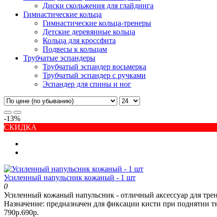
Диски скольжения для глайдинга
Гимнастические кольца
Гимнастические кольца-тренеры
Детские деревянные кольца
Кольца для кроссфита
Подвесы к кольцам
Трубчатые эспандеры
Трубчатый эспандер восьмерка
Трубчатый эспандер с ручками
Эспандер для спины и ног
-13%
СКИДКА
Усиленный напульсник кожаный - 1 шт
0
Усиленный кожаный напульсник - отличный аксессуар для трен
Назначение: предназначен для фиксации кисти при поднятии тя
790р.
690р.