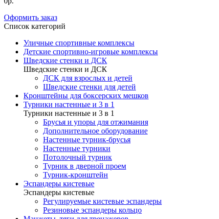
0р.
Оформить заказ
Список категорий
Уличные спортивные комплексы
Детские спортивно-игровые комплексы
Шведские стенки и ДСК
Шведские стенки и ДСК
ДСК для взрослых и детей
Шведские стенки для детей
Кронштейны для боксерских мешков
Турники настенные и 3 в 1
Турники настенные и 3 в 1
Брусья и упоры для отжимания
Дополнительное оборудование
Настенные турник-брусья
Настенные турники
Потолочный турник
Турник в дверной проем
Турник-кронштейн
Эспандеры кистевые
Эспандеры кистевые
Регулируемые кистевые эспандеры
Резиновые эспандеры кольцо
Манжеты, тяги для тренажеров