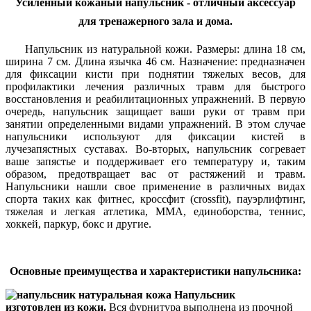
Усиленный кожаный напульсник - отличный аксессуар
для тренажерного зала и дома.
Напульсник из натуральной кожи. Размеры: длина 18 см,
ширина 7 см. Длина язычка 46 см. Назначение: предназначен
для фиксации кисти при поднятии тяжелых весов, для
профилактики лечения различных травм для быстрого
восстановления и реабилитационных упражнений. В первую
очередь, напульсник защищает ваши руки от травм при
занятии определенными видами упражнений. В этом случае
напульсники используют для фиксации кистей в
лучезапястных суставах. Во-вторых, напульсник согревает
ваше запястье и поддерживает его температуру и, таким
образом, предотвращает вас от растяжений и травм.
Напульсники нашли свое применение в различных видах
спорта таких как фитнес, кроссфит (crossfit), пауэрлифтинг,
тяжелая и легкая атлетика, MMA, единоборства, теннис,
хоккей, паркур, бокс и другие.
Основные преимущества и характеристики напульсника:
Напульсник
изготовлен из кожи.
Вся фурнитура выполнена из прочной