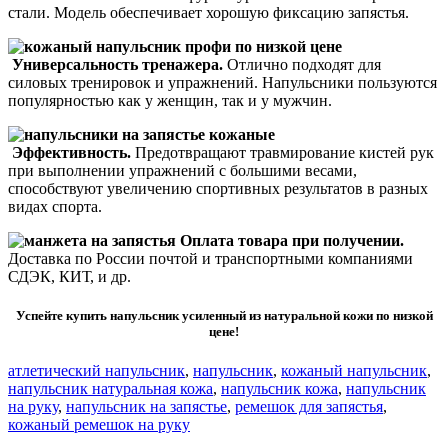
стали. Модель обеспечивает хорошую фиксацию запястья.
Универсальность тренажера.
Отлично подходят для
силовых тренировок и упражнений. Напульсники пользуются
популярностью как у женщин, так и у мужчин.
Эффективность.
Предотвращают травмирование кистей рук
при выполнении упражнений с большими весами,
способствуют увеличению спортивных результатов в разных
видах спорта.
Оплата товара при получении.
Доставка по России почтой и транспортными компаниями
СДЭК, КИТ, и др.
Успейте купить напульсник усиленный из натуральной кожи по низкой
цене!
атлетический напульсник
,
напульсник
,
кожаный напульсник
,
напульсник натуральная кожа
,
напульсник кожа
,
напульсник
на руку
,
напульсник на запястье
,
ремешок для запястья
,
кожаный ремешок на руку